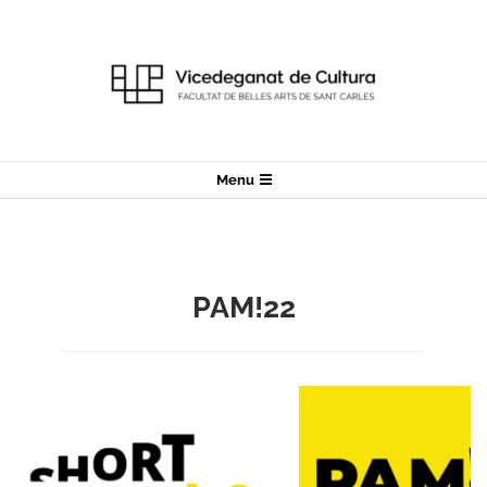
Skip
to
content
Secondary
Menu
Navigation
Menu
PAM!22