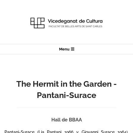
Skip
to
content
Secondary
Menu
Navigation
Menu
The Hermit in the Garden -
Pantani-Surace
Hall de BBAA
Pantani-Surace (Lia Pantani 1966 y Giovanni Surace 1964),