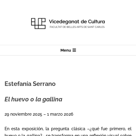
Skip
to
content
Secondary
Menu
Navigation
Menu
Estefanía Serrano
El huevo o la gallina
29 noviembre 2025 – 1 marzo 2026
En esta exposición, la pregunta clásica –¿qué fue primero, el
huevo o la gallina?– se transforma en una reflexión visual sobre