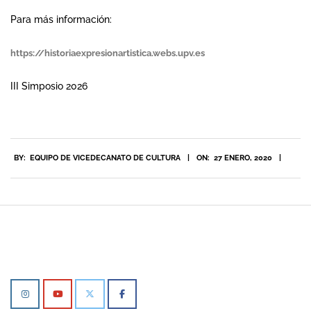
Para más información:
https://historiaexpresionartistica.webs.upv.es
III Simposio 2026
2020-
BY:
EQUIPO DE VICEDECANATO DE CULTURA
ON:
27 ENERO, 2020
01-
27