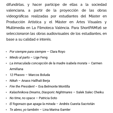
difundirlas, y hacer partícipe de ellas a la sociedad
valenciana, a partir de la proyección de las obras
videográficas realizadas por estudiantes del Máster en
Producción Artística y el Máster en Artes Visuales y
Multimedia en La Filmoteca València. Para ShortPAM!26 se
seleccionaron las obras audiovisuales de los estudiantes, en
base a su calidad e interés.
Por siempre para siempre
– Clara Royo
Miedo al parto
– Lige Feng
La inmaculada concepción de la madre isabela morata
– Carmen
Armiñana
12 Phases
– Marcos Boluda
Nikah
– Anass Hallhali Berja
Fire the President
– Eva Belmonte Montilla
Kalashnikova Dreams, Diasporic Nightmares
– Salek Salec Cheiku
No time, no space
– Patricia Soto
El fogonazo que apaga la mirada
– Andrés Cuesta Sacristán
Te abres, yo también
– Lina Marina Gamler