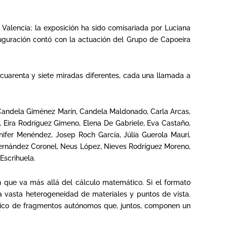
Valencia; la exposición ha sido comisariada por Luciana
auguración contó con la actuación del Grupo de Capoeira
 cuarenta y siete miradas diferentes, cada una llamada a
, Candela Giménez Marín, Candela Maldonado, Carla Arcas,
o, Eira Rodríguez Gimeno, Elena De Gabriele, Eva Castaño,
nifer Menéndez, Josep Roch García, Júlia Guerola Maurí,
 Hernández Coronel, Neus López, Nieves Rodríguez Moreno,
Escrihuela.
ón que va más allá del cálculo matemático. Si el formato
na vasta heterogeneidad de materiales y puntos de vista.
íptico de fragmentos autónomos que, juntos, componen un