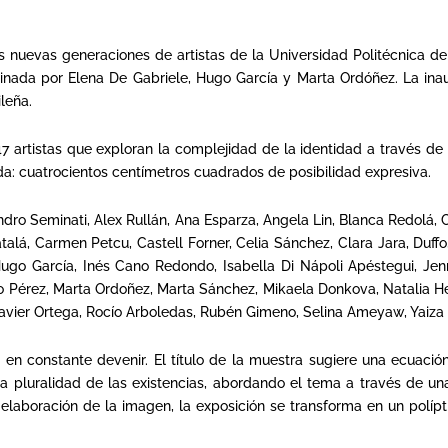
 nuevas generaciones de artistas de la Universidad Politécnica de 
ordinada por Elena De Gabriele, Hugo García y Marta Ordóñez. La in
leña.
47 artistas que exploran la complejidad de la identidad a través de
ida: cuatrocientos centímetros cuadrados de posibilidad expresiva.
ndro Seminati, Alex Rullán, Ana Esparza, Angela Lin, Blanca Redolá
alá, Carmen Petcu, Castell Forner, Celia Sánchez, Clara Jara, Duff
ugo García, Inés Cano Redondo, Isabella Di Nápoli Apéstegui, Jen
ario Pérez, Marta Ordoñez, Marta Sánchez, Mikaela Donkova, Natalia
vier Ortega, Rocío Arboledas, Rubén Gimeno, Selina Ameyaw, Yaiza 
 en constante devenir. El título de la muestra sugiere una ecuaci
 la pluralidad de las existencias, abordando el tema a través de u
la elaboración de la imagen, la exposición se transforma en un pol