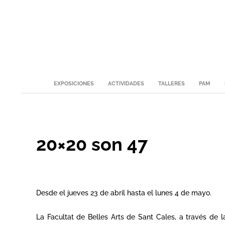
Skip
to
content
Secondary
EXPOSICIONES
ACTIVIDADES
TALLERES
PAM
Navigation
Menu
20×20 son 47
Desde el jueves 23 de abril hasta el lunes 4 de mayo.
La Facultat de Belles Arts de Sant Cales, a través de 