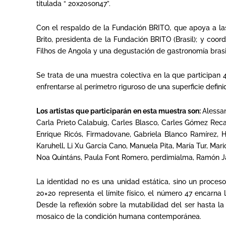
titulada “ 20x20son47”.
Con el respaldo de la Fundación BRITO, que apoya a las
Brito, presidenta de la Fundación BRITO (Brasil); y co
Filhos de Angola y una degustación de gastronomía brasi
Se trata de una muestra colectiva en la que participan 
enfrentarse al perímetro riguroso de una superficie defin
Los artistas que participarán en esta muestra son:
Alessa
Carla Prieto Calabuig, Carles Blasco, Carles Gómez Recat
Enrique Ricós, Firmadovane, Gabriela Blanco Ramírez, H
Karuhell, Li Xu García Cano, Manuela Pita, María Tur, M
Noa Quintáns, Paula Font Romero, perdimialma, Ramón Ja
La identidad no es una unidad estática, sino un proceso
20×20 representa el límite físico, el número 47 encarna
Desde la reflexión sobre la mutabilidad del ser hasta 
mosaico de la condición humana contemporánea.