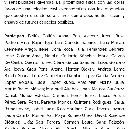
y sensibilidades diversas. La proximidad física con las obras
favorece una relación casi escenográfica con las maquetas,
que pueden entenderse a la vez como documento, ficción y
ensayo de futuros espacios posibles.
Participan
: Bellés Gallén, Anna; Boix Vicente, Irene; Brisa
Pedrón, Aina; Buján Tojo, Lúa; Canedo Ramirez, Luna Marian;
Clemente Arago, Irene; Doria Roca, Tula; Fernández Cebrero,
Irene; Galdón Amat, Natalia; Gallardo Sánchez, María; Galvao
De Castro Queiroz Torres, Clara; García Sánchez, Luka; Gonzalo
Ara, Ixeya; Grau Pons, Aitana; Hontar Oleksiv, Andrés; Lema
Barcia, Xoana; López Candelario, Damián; López García, Andrea;
López Roldán, Lucía; López Rubio, Ana; Marí Molina, Julia;
Martín Bravo, Mónica; Martorell Altabas, Joan; Mateos Gutiérrez,
Daniel; Muñoz Estellés, Carmen; Pérez Torres, Lucía; Porras
Pérez, Sara; Portal Parente, Mónica; Quintana Rodriguez, Carla;
Ramos Aviñó, Isabel Lucía; Rico Martínez, Carla; Rivera Lozano,
Laura Camila; Román Val, Maya; Romeo Urrea, David; Rosende
Diéguez, Uxía; Saiz Pereira, Carmen Laura; Sanz Palazón,
Sandra; Serrano Alonso, Ekai; Sevilla Nicolau, Aitana; Solé