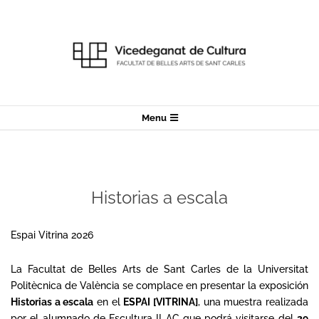
Skip
to
content
Secondary
Menu
Navigation
Menu
Historias a escala
Espai Vitrina 2026
La Facultat de Belles Arts de Sant Carles de la Universitat
Politècnica de València se complace en presentar la exposición
Historias a escala
en el
ESPAI [VITRINA]
, una muestra realizada
por el alumnado de Escultura II AC que podrá visitarse del
29