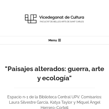
Skip
to
content
Secondary
Menu
Navigation
Menu
"Paisajes alterados: guerra, arte
y ecología"
Espacio n-1 de la Biblioteca Central UPV. Comisarios:
Laura Silvestre García, Katya Taylor y Miquel Àngel
Herrero-Cortell