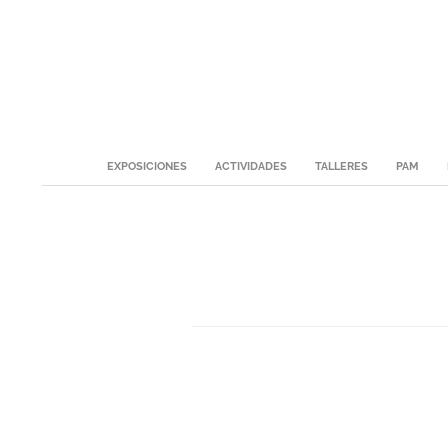
Skip
to
content
Secondary
EXPOSICIONES
ACTIVIDADES
TALLERES
PAM
Navigation
Menu