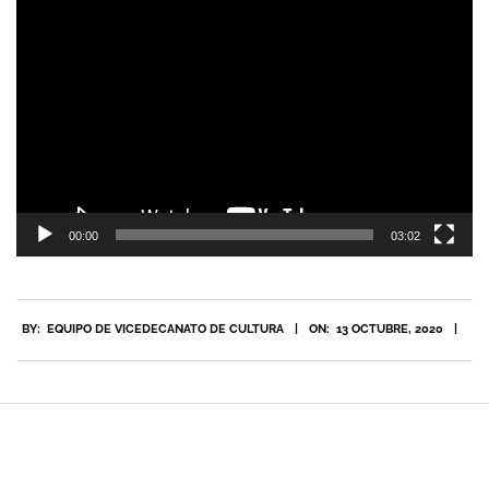
Reproductor
de
vídeo
00:00
03:02
2020-
BY:
EQUIPO DE VICEDECANATO DE CULTURA
ON:
13 OCTUBRE, 2020
10-
13