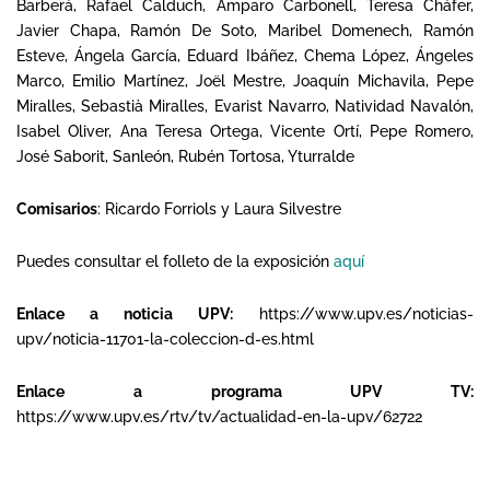
Barberá, Rafael Calduch, Amparo Carbonell, Teresa Cháfer,
Javier Chapa, Ramón De Soto, Maribel Domenech, Ramón
Esteve, Ángela García, Eduard Ibáñez, Chema López, Ángeles
Marco, Emilio Martínez, Joël Mestre, Joaquín Michavila, Pepe
Miralles, Sebastià Miralles, Evarist Navarro, Natividad Navalón,
Isabel Oliver, Ana Teresa Ortega, Vicente Ortí, Pepe Romero,
José Saborit, Sanleón, Rubén Tortosa, Yturralde
Comisarios
: Ricardo Forriols y Laura Silvestre
Puedes consultar el folleto de la exposición
aquí
Enlace a noticia UPV:
https://www.upv.es/noticias-
upv/noticia-11701-la-coleccion-d-es.html
Enlace a programa UPV TV:
https://www.upv.es/rtv/tv/actualidad-en-la-upv/62722