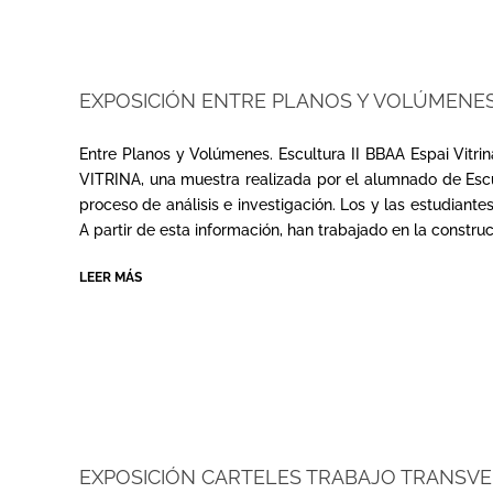
EXPOSICIÓN ENTRE PLANOS Y VOLÚMENE
2025-
02-
Entre Planos y Volúmenes. Escultura II BBAA Espai Vitri
25
VITRINA, una muestra realizada por el alumnado de Escult
proceso de análisis e investigación. Los y las estudiant
A partir de esta información, han trabajado en la constr
LEER MÁS
EXPOSICIÓN CARTELES TRABAJO TRANSV