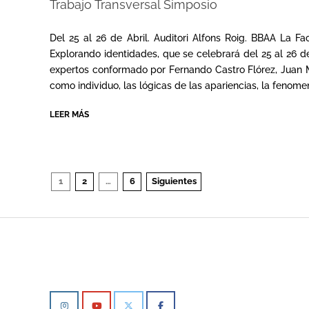
Trabajo Transversal Simposio
2024-
04-
Del 25 al 26 de Abril. Auditori Alfons Roig. BBAA La Fac
26
Explorando identidades, que se celebrará del 25 al 26 de
expertos conformado por Fernando Castro Flórez, Juan Ma
como individuo, las lógicas de las apariencias, la fenom
LEER MÁS
Paginación
1
2
…
6
Siguientes
de
entradas