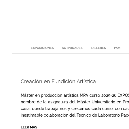
Skip
to
content
Secondary
EXPOSICIONES
ACTIVIDADES
TALLERES
PAM
Navigation
Menu
Creación en Fundición Artística
2026-
03-
Máster en producción artística MPA curso 2025-26 EXPOSI
23
nombre de la asignatura del Máster Universitario en Prod
casa, donde trabajamos y crecemos cada curso, con cada
inestimable colaboración del Técnico de Laboratorio Pac
LEER MÁS