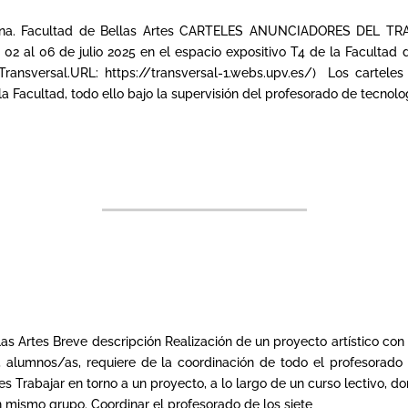
Vitrina. Facultad de Bellas Artes CARTELES ANUNCIADORES DEL 
02 al 06 de julio 2025 en el espacio expositivo T4 de la Facultad 
Transversal.URL: https://transversal-1.webs.upv.es/) Los cartele
la Facultad, todo ello bajo la supervisión del profesorado de tecnolo
las Artes Breve descripción Realización de un proyecto artístico con
5 alumnos/as, requiere de la coordinación de todo el profesorado
es Trabajar en torno a un proyecto, a lo largo de un curso lectivo, d
n mismo grupo. Coordinar el profesorado de los siete