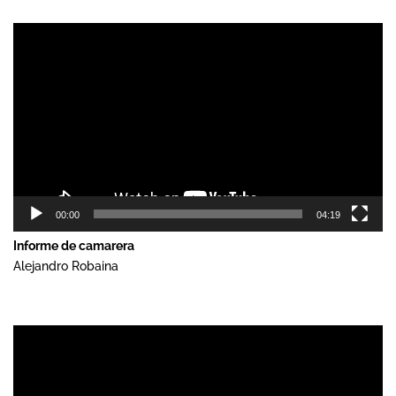
Reproductor
de
vídeo
00:00
04:19
Informe de camarera
Alejandro Robaina
Reproductor
de
vídeo