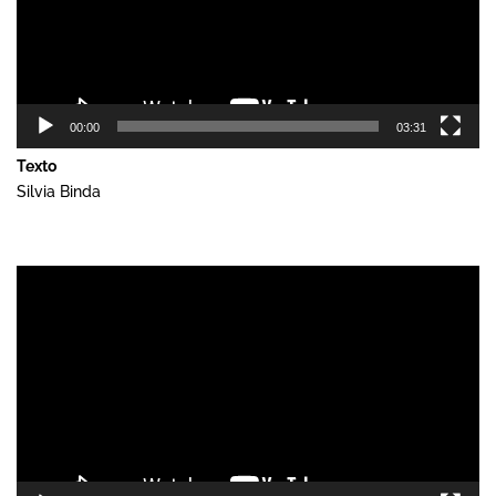
00:00
03:31
Texto
Silvia Binda
Reproductor
de
vídeo