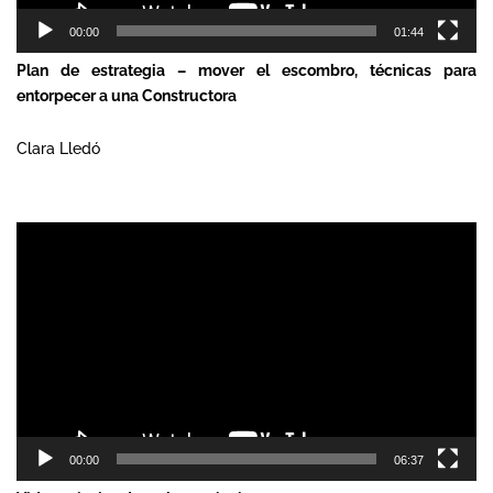
00:00
01:44
Plan de estrategia – mover el escombro, técnicas para
entorpecer a una Constructora
Clara Lledó
Reproductor
de
vídeo
00:00
06:37