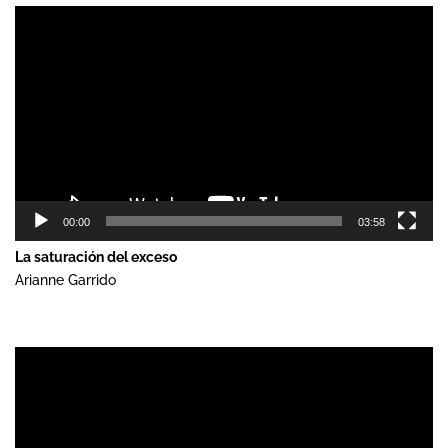
Reproductor
de
vídeo
00:00
03:58
La saturación del exceso
Arianne Garrido
Reproductor
de
vídeo