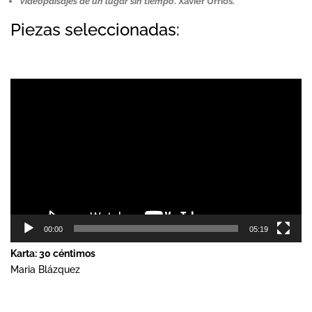
Videopaisajes de un lugar sin tiempo
. Xavier Urrios.
Piezas seleccionadas:
Reproductor
de
vídeo
00:00
05:19
Karta: 30 céntimos
Maria Blázquez