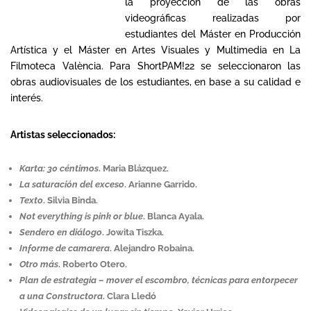
la proyección de las obras
videográficas realizadas por
estudiantes del Máster en Producción
Artística y el Máster en Artes Visuales y Multimedia en La
Filmoteca València. Para ShortPAM!22 se seleccionaron las
obras audiovisuales de los estudiantes, en base a su calidad e
interés.
Artistas seleccionados:
Karta: 30 céntimos
. Maria Blázquez.
La saturación del exceso
. Arianne Garrido.
Texto
. Silvia Binda.
Not everything is pink or blue
. Blanca Ayala.
Sendero en diálogo
. Jowita Tiszka.
Informe de camarera
. Alejandro Robaina.
Otro más
. Roberto Otero.
Plan de estrategia – mover el escombro, técnicas para entorpecer
a una Constructora
. Clara Lledó