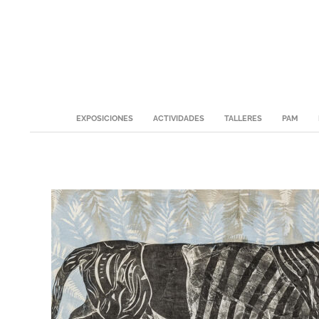
Skip
to
content
Secondary
EXPOSICIONES
ACTIVIDADES
TALLERES
PAM
Navigation
Menu