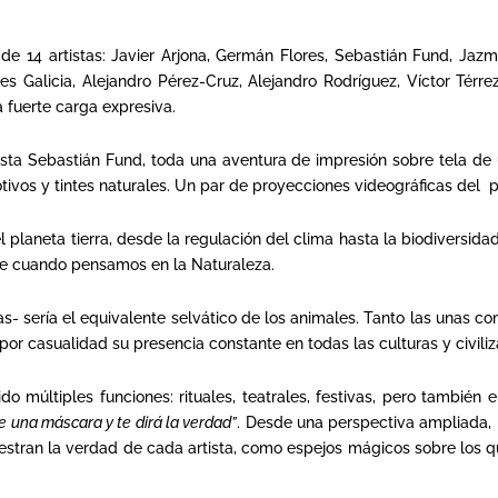
de 14 artistas: Javier Arjona, Germán Flores, Sebastián Fund, Jaz
s Galicia, Alejandro Pérez-Cruz, Alejandro Rodríguez, Víctor Térr
fuerte carga expresiva.
sta Sebastián Fund, toda una aventura de impresión sobre tela de u
os y tintes naturales. Un par de proyecciones videográficas del p
el planeta tierra, desde la regulación del clima hasta la biodiversida
te cuando pensamos en la Naturaleza.
ias- sería el equivalente selvático de los animales. Tanto las unas c
 por casualidad su presencia constante en todas las culturas y civiliz
últiples funciones: rituales, teatrales, festivas, pero también 
e una máscara y te dirá la verdad”
. Desde una perspectiva ampliada, 
stran la verdad de cada artista, como espejos mágicos sobre los q