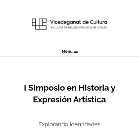
Skip
to
content
Secondary
Menu
Navigation
Menu
I Simposio en Historia y
Expresión Artística
Explorando Identidades