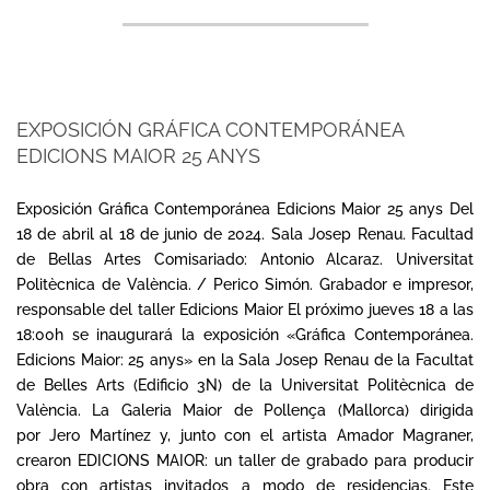
EXPOSICIÓN GRÁFICA CONTEMPORÁNEA
EDICIONS MAIOR 25 ANYS
2024-
04-
Exposición Gráfica Contemporánea Edicions Maior 25 anys Del
18
18 de abril al 18 de junio de 2024. Sala Josep Renau. Facultad
de Bellas Artes Comisariado: Antonio Alcaraz. Universitat
Politècnica de València. / Perico Simón. Grabador e impresor,
responsable del taller Edicions Maior El próximo jueves 18 a las
18:00h se inaugurará la exposición «Gráfica Contemporánea.
Edicions Maior: 25 anys» en la Sala Josep Renau de la Facultat
de Belles Arts (Edificio 3N) de la Universitat Politècnica de
València. La Galeria Maior de Pollença (Mallorca) dirigida
por Jero Martínez y, junto con el artista Amador Magraner,
crearon EDICIONS MAIOR: un taller de grabado para producir
obra con artistas invitados a modo de residencias. Este