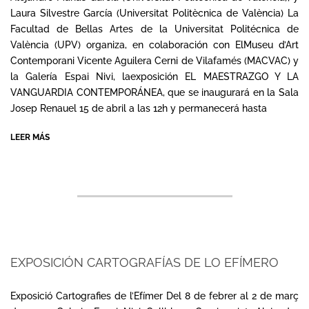
Laura Silvestre García (Universitat Politècnica de València) La
Facultad de Bellas Artes de la Universitat Politécnica de
València (UPV) organiza, en colaboración con ElMuseu d’Art
Contemporani Vicente Aguilera Cerni de Vilafamés (MACVAC) y
la Galería Espai Nivi, laexposición EL MAESTRAZGO Y LA
VANGUARDIA CONTEMPORÁNEA, que se inaugurará en la Sala
Josep Renauel 15 de abril a las 12h y permanecerá hasta
LEER MÁS
EXPOSICIÓN CARTOGRAFÍAS DE LO EFÍMERO
2025-
02-
Exposició Cartografies de l’Efímer Del 8 de febrer al 2 de març