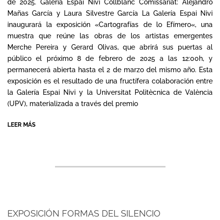
03
de 2025. Galeria Espai Nivi Collblanc Comissariat: Alejandro
Mañas García y Laura Silvestre García La Galería Espai Nivi
inaugurará la exposición «Cartografías de lo Efímero«, una
muestra que reúne las obras de los artistas emergentes
Merche Pereira y Gerard Olivas, que abrirá sus puertas al
público el próximo 8 de febrero de 2025 a las 12:00h, y
permanecerá abierta hasta el 2 de marzo del mismo año. Esta
exposición es el resultado de una fructífera colaboración entre
la Galería Espai Nivi y la Universitat Politècnica de València
(UPV), materializada a través del premio
LEER MÁS
EXPOSICIÓN FORMAS DEL SILENCIO