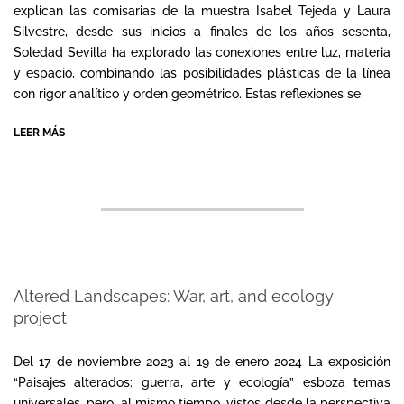
explican las comisarias de la muestra Isabel Tejeda y Laura
Silvestre, desde sus inicios a finales de los años sesenta,
Soledad Sevilla ha explorado las conexiones entre luz, materia
y espacio, combinando las posibilidades plásticas de la línea
con rigor analítico y orden geométrico. Estas reflexiones se
LEER MÁS
Altered Landscapes: War, art, and ecology
project
2024-
01-
Del 17 de noviembre 2023 al 19 de enero 2024 La exposición
08
“Paisajes alterados: guerra, arte y ecología” esboza temas
universales, pero, al mismo tiempo, vistos desde la perspectiva