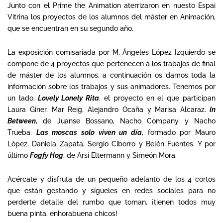
Junto con el Prime the Animation aterrizaron en nuesto Espai
Vitrina los proyectos de los alumnos del máster en Animación,
que se encuentran en su segundo año.
La exposición comisariada por M. Ángeles López Izquierdo se
compone de 4 proyectos que pertenecen a los trabajos de final
de máster de los alumnos, a continuación os damos toda la
información sobre los trabajos y sus animadores. Tenemos por
un lado,
Lovely Lonely Rita
, el proyecto en el que participan
Laura Giner, Mar Reig, Alejandro Ocaña y Marisa Alcaraz.
In
Between
, de Juanse Bossano, Nacho Company y Nacho
Trueba.
Las moscas solo viven un día
, formado por Mauro
López, Daniela Zapata, Sergio Ciborro y Belén Fuentes. Y por
último
Fogfy Hog
, de Arsi Eltermann y Simeón Mora.
Acércate y disfruta de un pequeño adelanto de los 4 cortos
que están gestando y sígueles en redes sociales para no
perderte detalle del rumbo que toman, ¡tienen todos muy
buena pinta, enhorabuena chicos!