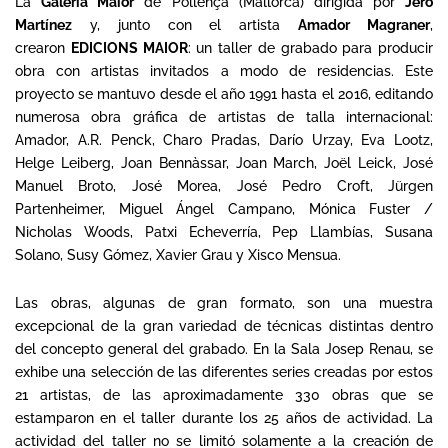
La
Galeria Maior
de Pollença (Mallorca) dirigida por
Jero
Martínez
y, junto con el artista
Amador Magraner
,
crearon
EDICIONS MAIOR
: un taller de grabado para producir
obra con artistas invitados a modo de residencias. Este
proyecto se mantuvo desde el año 1991 hasta el 2016, editando
numerosa obra gráfica de artistas de talla internacional:
Amador, A.R. Penck, Charo Pradas, Darío Urzay, Eva Lootz,
Helge Leiberg, Joan Bennàssar, Joan March, Joël Leick, José
Manuel Broto, José Morea, José Pedro Croft, Jürgen
Partenheimer, Miguel Ángel Campano, Mónica Fuster /
Nicholas Woods, Patxi Echeverría, Pep Llambías, Susana
Solano, Susy Gómez, Xavier Grau y Xisco Mensua.
Las obras, algunas de gran formato, son una muestra
excepcional de la gran variedad de técnicas distintas dentro
del concepto general del grabado. En la Sala Josep Renau, se
exhibe una selección de las diferentes series creadas por estos
21 artistas, de las aproximadamente 330 obras que se
estamparon en el taller durante los 25 años de actividad. La
actividad del taller no se limitó solamente a la creación de