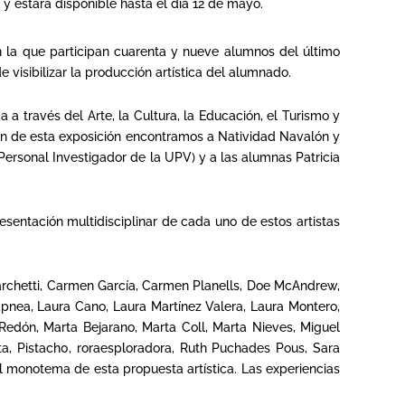
 y estará disponible hasta el día 12 de mayo.
 la que participan cuarenta y nueve alumnos del último
visibilizar la producción artística del alumnado.
 a través del Arte, la Cultura, la Educación, el Turismo y
ión de esta exposición encontramos a Natividad Navalón y
 Personal Investigador de la UPV) y a las alumnas Patricia
sentación multidisciplinar de cada uno de estos artistas
 Marchetti, Carmen García, Carmen Planells, Doe McAndrew,
apnea, Laura Cano, Laura Martínez Valera, Laura Montero,
 Redón, Marta Bejarano, Marta Coll, Marta Nieves, Miguel
nta, Pistach0, roraesploradora, Ruth Puchades Pous, Sara
 el monotema de esta propuesta artística. Las experiencias