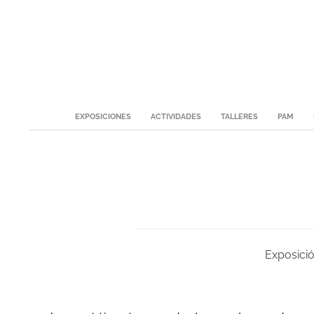
Skip
to
content
Secondary
EXPOSICIONES
ACTIVIDADES
TALLERES
PAM
Navigation
Menu
Exposició