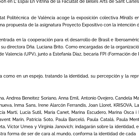
h en L’ Espai En Vitrina de la Facultat de Belles Arts de Sant Carles
itat Politécnica de València acoge la exposición colectiva
Miralls
en
 propuesta de la asignatura Proyecto Expositivo con la intención de 
ntrada en la cooperación para el desarrollo de Brasil e Iberoamérica
r su directora Dña. Luciana Brito. Como encargadas de la organizac
 de Valencia (UPV), junto a Estefanía Díaz, becaria FPI (Formación de
 como en un espejo, tratando la identidad, su percepción y la repre
cina, Andrea Beneitez Soriano, Anna Emil, Antonio Ovejero, Candela
nueva, Inma Sans, Irene Alarcón Ferrandis, Joan Lloret, KRISOVA, L
ía Martí, Lucía Sutil, Maria Canet, Marina Escudero, Marina Osca i
avent Marín, Patricia Soto, Paula Barceló, Paula Catalá, Paula Me
eleta, Víctor Umea y Virginia Janovich; indagarán sobre la identidad,
stra forma de ser de cara al mundo, conforma la identidad de cada