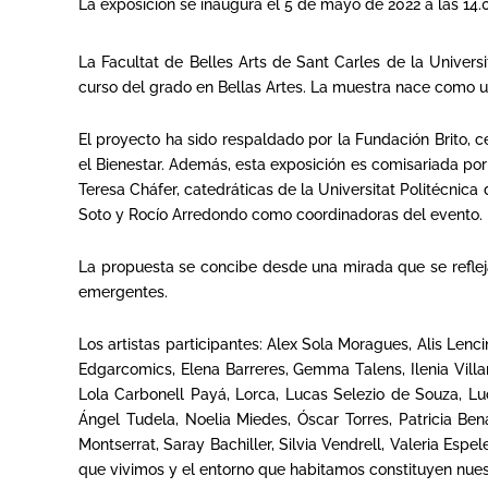
La exposición se inaugura el 5 de mayo de 2022 a las 14.00
La Facultat de Belles Arts de Sant Carles de la Univers
curso del grado en Bellas Artes. La muestra nace como una
El proyecto ha sido respaldado por la Fundación Brito, ce
el Bienestar. Además, esta exposición es comisariada po
Teresa Cháfer, catedráticas de la Universitat Politécnica
Soto y Rocío Arredondo como coordinadoras del evento.
La propuesta se concibe desde una mirada que se refleja
emergentes.
Los artistas participantes: Alex Sola Moragues, Alis Len
Edgarcomics, Elena Barreres, Gemma Talens, Ilenia Villa
Lola Carbonell Payá, Lorca, Lucas Selezio de Souza, Luc
Ángel Tudela, Noelia Miedes, Óscar Torres, Patricia Ben
Montserrat, Saray Bachiller, Silvia Vendrell, Valeria Esp
que vivimos y el entorno que habitamos constituyen nue