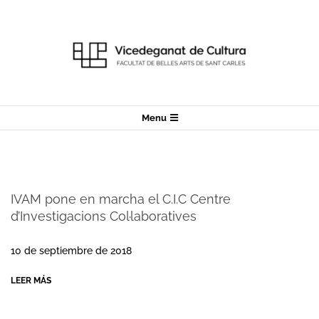
Skip
to
content
Secondary
Menu
Navigation
Menu
IVAM pone en marcha el C.I.C Centre
d’Investigacions Col·laboratives
2018-
09-
10 de septiembre de 2018
10
LEER MÁS