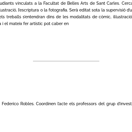
iants vinculats a la Facultat de Belles Arts de Sant Carles. Cerca s
ustració, l’escriptura o la fotografia. Serà editat sota la supervisió d’
ls treballs s’entendran dins de les modalitats de còmic, il·lustració
 i el mateix fer artístic pot caber en
, Federico Robles. Coordinen l’acte els professors del grup d’inve