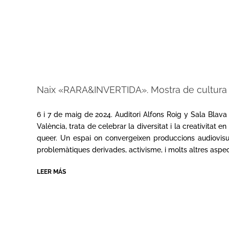
Naix «RARA&INVERTIDA». Mostra de cultura
2024-
05-
6 i 7 de maig de 2024. Auditori Alfons Roig y Sala Blav
04
València, trata de celebrar la diversitat i la creativitat en
queer. Un espai on convergeixen produccions audiovisual
problemàtiques derivades, activisme, i molts altres aspect
LEER MÁS