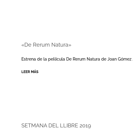
«De Rerum Natura»
2019-
11-
Estrena de la pel·lícula De Rerum Natura de Joan Góme
05
LEER MÁS
SETMANA DEL LLIBRE 2019
2019-