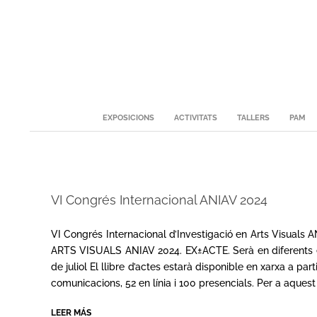
Skip
to
content
Secondary
EXPOSICIONS
ACTIVITATS
TALLERS
PAM
Navigation
Menu
VI Congrés Internacional ANIAV 2024
2024-
06-
VI Congrés Internacional d’Investigació en Arts Visuals 
26
ARTS VISUALS ANIAV 2024. EX±ACTE. Serà en diferents espa
de juliol El llibre d’actes estarà disponible en xarxa a p
comunicacions, 52 en línia i 100 presencials. Per a aques
LEER MÁS