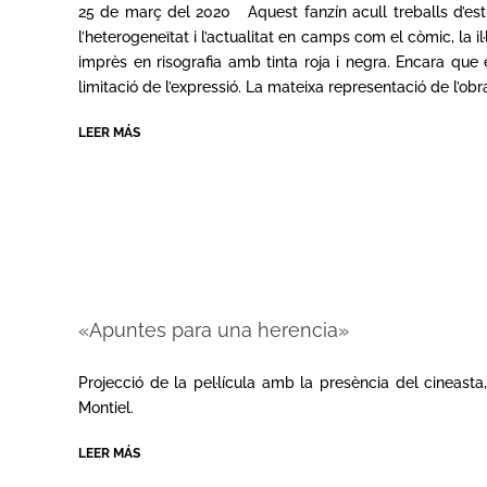
03-
25 de març del 2020 Aquest fanzín acull treballs d’estud
25
l’heterogeneïtat i l’actualitat en camps com el còmic, la il·l
imprès en risografia amb tinta roja i negra. Encara que e
limitació de l’expressió. La mateixa representació de l’obra
LEER MÁS
«Apuntes para una herencia»
2019-
11-
Projecció de la pel·lícula amb la presència del cineasta
06
Montiel.
LEER MÁS