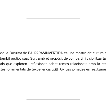
a de la Facultat de BA. RARA&INVERTIDA és una mostra de cultura au
 l’àmbit audiovisual. Surt amb el propòsit de compartir i visibilitzar la
s que exploren i reflexionen sobre temes relacionats amb la repre
es fonamentals de l’experiència LGBTQ+. Les jornades es realitzaran e