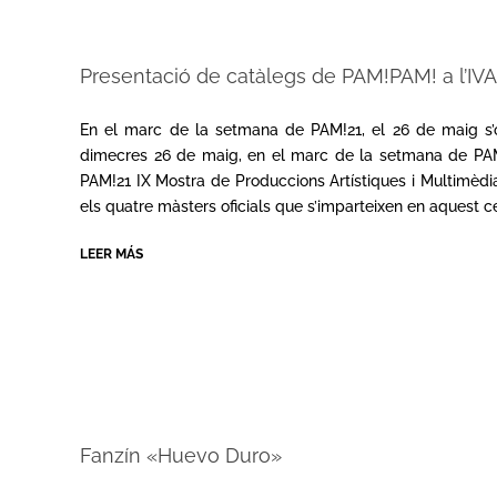
Presentació de catàlegs de PAM!PAM! a l’IV
2021-
05-
En el marc de la setmana de PAM!21, el 26 de maig s’
26
dimecres 26 de maig, en el marc de la setmana de PAM!2
PAM!21 IX Mostra de Produccions Artístiques i Multimèdia
els quatre màsters oficials que s’imparteixen en aquest c
LEER MÁS
Fanzín «Huevo Duro»
2020-