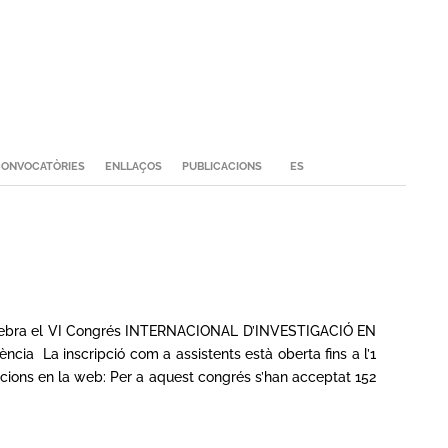
ONVOCATÒRIES
ENLLAÇOS
PUBLICACIONS
ES
 se celebra el VI Congrés INTERNACIONAL D’INVESTIGACIÓ EN
cia La inscripció com a assistents està oberta fins a l’1
icacions en la web: Per a aquest congrés s’han acceptat 152