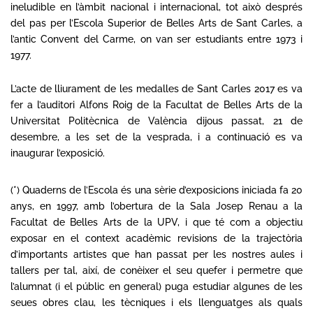
ineludible en l’àmbit nacional i internacional, tot això després
del pas per l’Escola Superior de Belles Arts de Sant Carles, a
l’antic Convent del Carme, on van ser estudiants entre 1973 i
1977.
L’acte de lliurament de les medalles de Sant Carles 2017 es va
fer a l’auditori Alfons Roig de la Facultat de Belles Arts de la
Universitat Politècnica de València dijous passat, 21 de
desembre, a les set de la vesprada, i a continuació es va
inaugurar l’exposició.
(
*
) Quaderns de l’Escola és una sèrie d’exposicions iniciada fa 20
anys, en 1997, amb l’obertura de la Sala Josep Renau a la
Facultat de Belles Arts de la UPV, i que té com a objectiu
exposar en el context acadèmic revisions de la trajectòria
d’importants artistes que han passat per les nostres aules i
tallers per tal, així, de conèixer el seu quefer i permetre que
l’alumnat (i el públic en general) puga estudiar algunes de les
seues obres clau, les tècniques i els llenguatges als quals