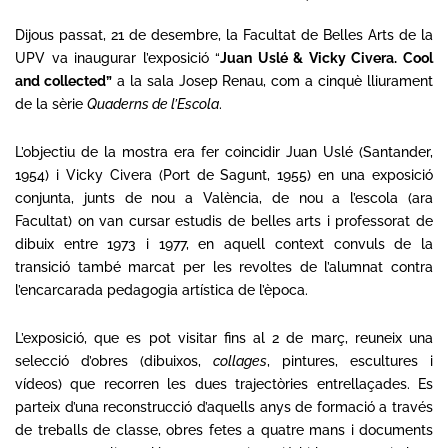
Dijous passat, 21 de desembre, la Facultat de Belles Arts de la
UPV va inaugurar l’exposició “
Juan Uslé & Vicky Civera. Cool
and collected”
a la sala Josep Renau, com a cinquè lliurament
de la sèrie
Quaderns de l’Escola
.
L’objectiu de la mostra era fer coincidir Juan Uslé (Santander,
1954) i Vicky Civera (Port de Sagunt, 1955) en una exposició
conjunta, junts de nou a València, de nou a l’escola (ara
Facultat) on van cursar estudis de
belles arts i professorat de
dibuix
entre 1973 i 1977, en aquell context convuls de la
transició també marcat per les revoltes de l’alumnat contra
l’encarcarada pedagogia artística de l’època.
L’exposició, que es pot visitar fins al 2 de març, reuneix una
selecció d’obres (dibuixos,
collages
, pintures, escultures i
vídeos) que recorren les dues trajectòries entrellaçades. Es
parteix d’una reconstrucció d’aquells anys de formació a través
de treballs de classe, obres fetes a quatre mans i documents