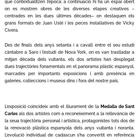
que contextualitzen l’època; a continuació hi ha un espai obert
on es mostren obres de les diverses etapes creatives –
centrades en les dues últimes dècades– on destaquen els
grans formats de Juan Uslé i les peces instal·latives de Vicky
Civera.
Des de finals dels anys setanta i a cavall entre el seu estudi
càntabre a Saro i l’estudi de Nova York, on es van traslladar a
mitjan dècada dels vuitanta, els dos artistes han desplegat
dues trajectòries fonamentals en el panorama plàstic espanyol,
marcades
per importants exposicions i amb presència en
galeries, col·leccions i museus dins i fora del nostre país.
L’exposició coincideix amb el lliurament de la
Medalla
de
Sant
Carles
als dos artistes com a reconeixement a la rellevància de
la seua trajectòria personal i artística, protagonistes tots dos de
la renovació plàstica espanyola dels anys vuitanta i noranta.
L’evolució individual de cadascun s’ha convertit en referència