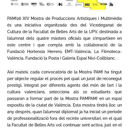
PAM!26 XIV Mostra de Produccions Artístiques i Multimèdia
és una iniciativa organitzada des del Vicedeganat de
Cultura de la Facultat de Belles Arts de la UPV, destinada a
l’alumnat dels quatre màsters oficials que s’impartixen en
este centre i que compta amb la col·laboració de la
Fundació Hortensia Herrero, EMT-València, La Filmoteca-
València, Fundació la Posta i Galeria Espai Nivi-Collblanc. .
Així mateix, cada convocatòria de la Mostra PAM! ha tingut
per objecte regular el procés pel qual un jurat de reconegut
prestigi, integrat per diferents agents del món de l’art i la
cultura valencians, selecciona als 10 estudiants que
passaran a formar part de la Mostra PAMPAM! en un espai
expositiu de la ciutat de València. Esta mostra tindrà lloc un
any després, quan l’alumnat diplomat ja ha iniciat un període
de professionalització fora del recinte universitari, en el qual
la Facultat de Belles Arts vol continuar sent activa, just en el