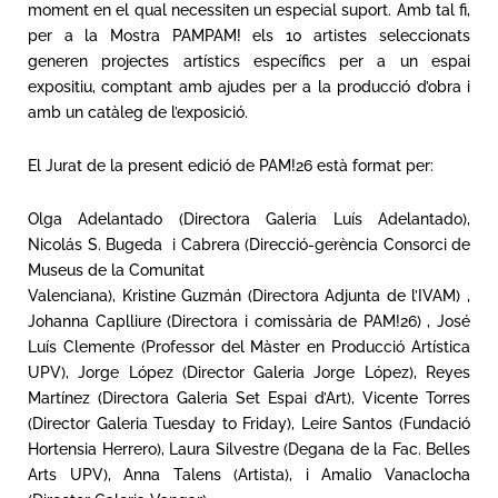
moment en el qual necessiten un especial suport. Amb tal fi,
per a la Mostra PAMPAM! els 10 artistes seleccionats
generen projectes artístics específics per a un espai
expositiu, comptant amb ajudes per a la producció d’obra i
amb un catàleg de l’exposició.
El Jurat de la present edició de PAM!26 està format per:
Olga Adelantado (Directora Galeria Luís Adelantado),
Nicolás S. Bugeda i Cabrera (Direcció-gerència Consorci de
Museus de la Comunitat
Valenciana), Kristine Guzmán (Directora Adjunta de l’IVAM) ,
Johanna Caplliure (Directora i comissària de PAM!26) , José
Luís Clemente (Professor del Màster en Producció Artística
UPV), Jorge López (Director Galeria Jorge López), Reyes
Martínez (Directora Galeria Set Espai d’Art), Vicente Torres
(Director Galeria Tuesday to Friday), Leire Santos (Fundació
Hortensia Herrero), Laura Silvestre (Degana de la Fac. Belles
Arts UPV), Anna Talens (Artista), i Amalio Vanaclocha