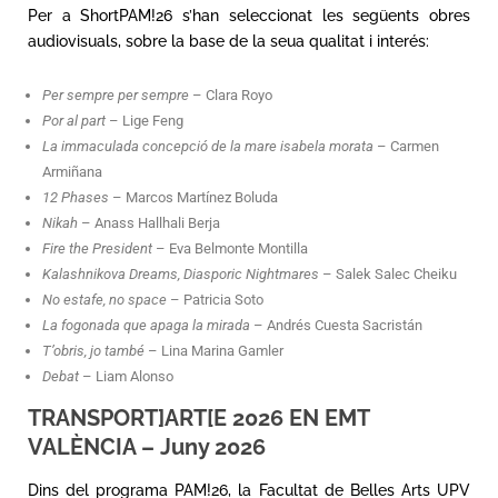
Per a ShortPAM!26 s’han seleccionat les següents obres
audiovisuals, sobre la base de la seua qualitat i interés:
Per sempre per sempre
– Clara Royo
Por al part
– Lige Feng
La immaculada concepció de la mare isabela morata
– Carmen
Armiñana
12 Phases
– Marcos Martínez Boluda
Nikah
– Anass Hallhali Berja
Fire the President
– Eva Belmonte Montilla
Kalashnikova Dreams, Diasporic Nightmares
– Salek Salec Cheiku
No estafe, no space
– Patricia Soto
La fogonada que apaga la mirada
– Andrés Cuesta Sacristán
T’obris, jo també
– Lina Marina Gamler
Debat
– Liam Alonso
TRANSPORT]ART[E 2026 EN EMT
VALÈNCIA – Juny 2026
Dins del programa PAM!26, la Facultat de Belles Arts UPV