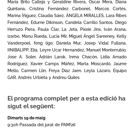
Maria Brito Calleja y Geraldine Rivera, Óscar Mera, Diana
Quintana, Cristina Fernández Carbonel, Marcos Cortés,
Marina Íñiguez, Claudia Sáez, ÀNGELA MIRALLES, Lara Ribes
Fernández, Edurne Dikinson, Candela Carrillo Santos, Diego
Herruzo Piera, Paula Clar, La Jeta, Pixxie Jinx, Iván Arana,
izarbe, Manu Rueda, Lucía Mir, Miguel Ángel Sweeney, Kelly
Vanderpoel, feng lige, Daniela Mur, Josep Vidal Fullana,
IINIBALIPP, Elia, Leyre Ucar Hernandez, Manuel Monterrubio,
Jose A. Soler, Adrián Larok, Inma Chacón, Lidia Amado
Rodríguez, Xavier Camps Máñez, Marta Moscardó, Jaume
Mello, Carmen Llin, Freya Diaz Jaen, Leyla Lázaro, Equipo
GAR, Andrés Urbieta y Andreu Quiles
El programa complet per a esta edició ha
sigut el següent:
Dimarts 19 de maig
9:30h Passada del jurat de PAM!26