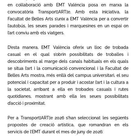
en col·laboració amb EMT València posa en marxa la
convocatòria Transport]ART[e. Amb esta iniciativa, la
Facultat de Belles Arts s’unix a EMT València per a convertir
l’autobús, les seues parades i marquesines en un espai on
l’art conviu amb els viatgers.
D’esta manera, EMT València oferix un lloc de trobada
casual en el qual s’obrin possibilitats de troballes i
descobriments al marge dels canals habituals en els quals
se situa l’art i la comunicació convencional i la Facultat de
Belles Arts mostra, més enllà del campus universitari, el seu
potencial i capacitat per a produir i acostar l’art i la cultura a
la societat, arribant a ella en trobades casuals i rutes
quotidianes, mostrant amb ella les seues possibilitats
d’acció i proximitat.
Per a Transport]ART[e 2026 s’han seleccionat les següents
propostes de creació artística, que romandran en els
servicis de l’EMT durant el mes de juny de 2026: