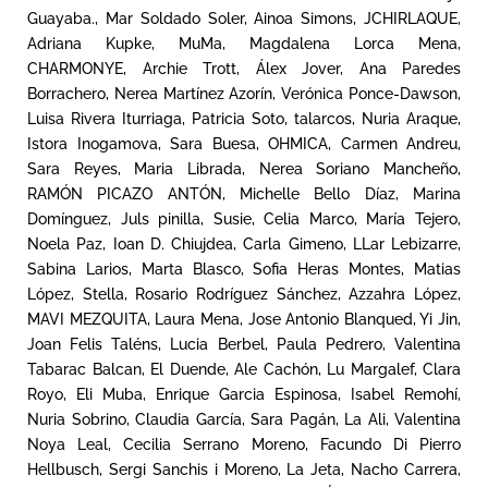
Guayaba., Mar Soldado Soler, Ainoa Simons, JCHIRLAQUE,
Adriana Kupke, MuMa, Magdalena Lorca Mena,
CHARMONYE, Archie Trott, Álex Jover, Ana Paredes
Borrachero, Nerea Martínez Azorín, Verónica Ponce-Dawson,
Luisa Rivera Iturriaga, Patricia Soto, talarcos, Nuria Araque,
Istora Inogamova, Sara Buesa, OHMICA, Carmen Andreu,
Sara Reyes, Maria Librada, Nerea Soriano Mancheño,
RAMÓN PICAZO ANTÓN, Michelle Bello Díaz, Marina
Domínguez, Juls pinilla, Susie, Celia Marco, María Tejero,
Noela Paz, Ioan D. Chiujdea, Carla Gimeno, LLar Lebizarre,
Sabina Larios, Marta Blasco, Sofia Heras Montes, Matias
López, Stella, Rosario Rodríguez Sánchez, Azzahra López,
MAVI MEZQUITA, Laura Mena, Jose Antonio Blanqued, Yi Jin,
Joan Felis Taléns, Lucia Berbel, Paula Pedrero, Valentina
Tabarac Balcan, El Duende, Ale Cachón, Lu Margalef, Clara
Royo, Eli Muba, Enrique Garcia Espinosa, Isabel Remohí,
Nuria Sobrino, Claudia García, Sara Pagán, La Ali, Valentina
Noya Leal, Cecilia Serrano Moreno, Facundo Di Pierro
Hellbusch, Sergi Sanchis i Moreno, La Jeta, Nacho Carrera,