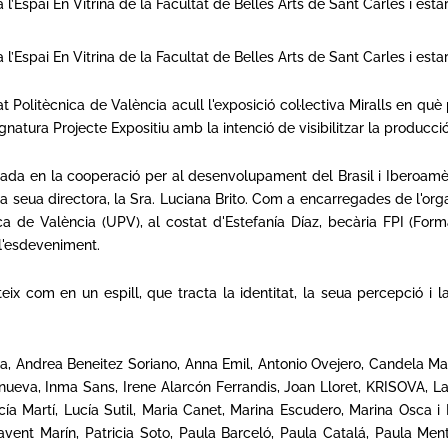
 l’Espai En Vitrina de la Facultat de Belles Arts de Sant Carles i estar
 l’Espai En Vitrina de la Facultat de Belles Arts de Sant Carles i estar
at Politècnica de València acull l'exposició col·lectiva Miralls en qu
natura Projecte Expositiu amb la intenció de visibilitzar la producció
rada en la cooperació per al desenvolupament del Brasil i Iberoamèrica
a seua directora, la Sra. Luciana Brito. Com a encarregades de l'or
ica de València (UPV), al costat d'Estefanía Díaz, becària FPI (Fo
l'esdeveniment.
x com en un espill, que tracta la identitat, la seua percepció i l
cina, Andrea Beneitez Soriano, Anna Emil, Antonio Ovejero, Candela 
nueva, Inma Sans, Irene Alarcón Ferrandis, Joan Lloret, KRISOVA, L
ía Martí, Lucía Sutil, Maria Canet, Marina Escudero, Marina Osca i
avent Marín, Patricia Soto, Paula Barceló, Paula Catalá, Paula Me