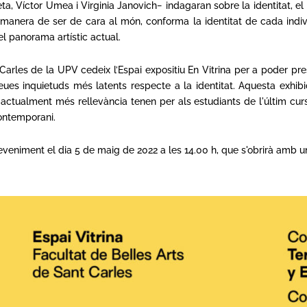
eleta, Víctor Umea i Virginia Janovich− indagaran sobre la identitat, 
a manera de ser de cara al món, conforma la identitat de cada ind
l panorama artístic actual.
Carles de la UPV cedeix l’Espai expositiu En Vitrina per a poder pre
es inquietuds més latents respecte a la identitat. Aquesta exhibici
e actualment més rellevància tenen per als estudiants de l'últim cu
contemporani.
eniment el dia 5 de maig de 2022 a les 14.00 h, que s'obrirà amb u