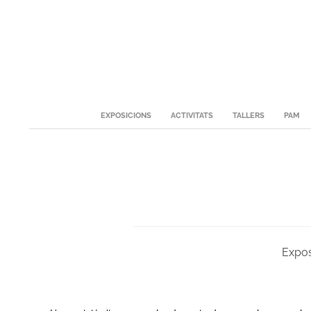
Skip
to
content
Secondary
EXPOSICIONS
ACTIVITATS
TALLERS
PAM
Navigation
Menu
Expos