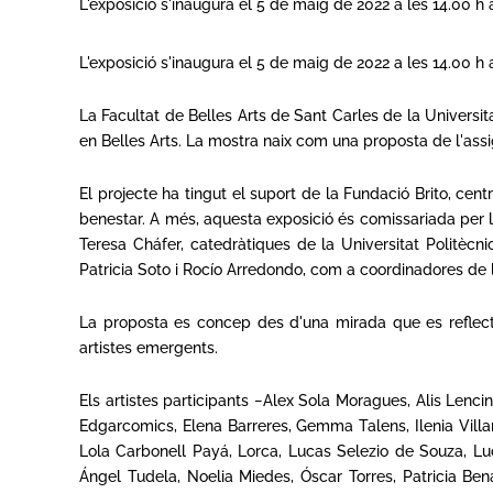
L'exposició s'inaugura el 5 de maig de 2022 a les 14.00 h a
L'exposició s'inaugura el 5 de maig de 2022 a les 14.00 h a
La Facultat de Belles Arts de Sant Carles de la Universit
en Belles Arts. La mostra naix com una proposta de l'assig
El projecte ha tingut el suport de la Fundació Brito, cent
benestar. A més, aquesta exposició és comissariada per l
Teresa Cháfer, catedràtiques de la Universitat Politècn
Patricia Soto i Rocío Arredondo, com a coordinadores de 
La proposta es concep des d'una mirada que es reflectei
artistes emergents.
Els artistes participants −Alex Sola Moragues, Alis Len
Edgarcomics, Elena Barreres, Gemma Talens, Ilenia Villa
Lola Carbonell Payá, Lorca, Lucas Selezio de Souza, Luc
Ángel Tudela, Noelia Miedes, Óscar Torres, Patricia Ben