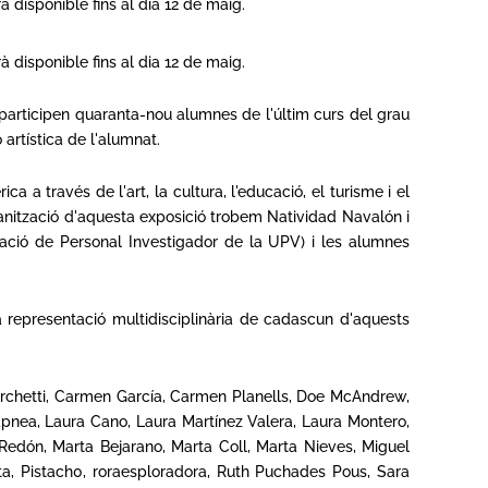
à disponible fins al dia 12 de maig.
à disponible fins al dia 12 de maig.
è participen quaranta-nou alumnes de l'últim curs del grau
 artística de l'alumnat.
 a través de l'art, la cultura, l'educació, el turisme i el
ganització d'aquesta exposició trobem Natividad Navalón i
rmació de Personal Investigador de la UPV) i les alumnes
a representació multidisciplinària de cadascun d'aquests
Marchetti, Carmen García, Carmen Planells, Doe McAndrew,
apnea, Laura Cano, Laura Martínez Valera, Laura Montero,
 Redón, Marta Bejarano, Marta Coll, Marta Nieves, Miguel
nta, Pistach0, roraesploradora, Ruth Puchades Pous, Sara