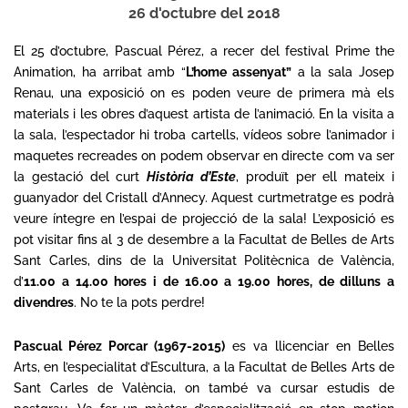
26 d'octubre del 2018
El 25 d’octubre, Pascual Pérez, a recer del festival
Prime the
Animation
, ha arribat amb “
L’home assenyat”
a la sala Josep
Renau, una exposició on es poden veure
de primera mà
els
materials i les obres d’aquest artista de l’animació. En la visita a
la sala, l’espectador hi troba cartells, vídeos sobre l’animador i
maquetes recreades on podem observar en directe com va ser
la gestació del curt
Història d’Este
, produït per ell mateix i
guanyador del
Cristall d’Annecy. Aquest curtmetratge
es podrà
veure íntegre en l’espai de projecció de la sala! L’exposició es
pot visitar fins al 3 de desembre a la Facultat de Belles de Arts
Sant Carles, dins de la Universitat Politècnica de València,
d’
11.00 a 14.00 hores i de 16.00 a 19.00 hores, de dilluns a
divendres
. No te la pots perdre!
Pascual Pérez
Porcar (1967-2015)
es va llicenciar en Belles
Arts, en l’especialitat d’Escultura, a la Facultat de Belles Arts de
Sant Carles de València, on també va cursar estudis de