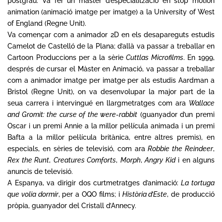
postgrau. Va fer un màster d’especialització en stop motion
animation (animació imatge per imatge) a la University of West
of England (Regne Unit).
Va començar com a
animador
2D en els desapareguts estudis
Camelot de Castelló de la Plana; d’allà va passar a treballar en
Cartoon Produccions per a la sèrie
Cuttlas Microfilms
. En 1999,
després de cursar el Màster en Animació, va passar a treballar
com a
animador
imatge per imatge per als estudis Aardman a
Bristol (Regne Unit), on va desenvolupar la major part de la
seua carrera i intervingué en llargmetratges com ara
Wallace
and Gromit: the curse of the were-rabbit
(guanyador d’un premi
Oscar i un premi Annie a la millor pel·lícula animada i un premi
Bafta a la millor pel·lícula britànica, entre altres premis), en
especials, en sèries de televisió, com ara
Robbie the Reindeer
,
Rex the Runt
,
Creatures Comforts
,
Morph
,
Angry Kid
i en alguns
anuncis de televisió.
A Espanya, va dirigir dos curtmetratges d’animació:
La tortuga
que volia dormir
, per a OQO films; i
Història d’Este
, de producció
pròpia, guanyador del Cristall d’Annecy.