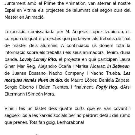
Juntament amb el Prime the Animation, van
aterrar
al nostre
Espai en Vitrina els projectes de l’alumnat del segon curs del
Màster en Animació.
L’exposició, comissariada per M. Ángeles López Izquierdo, es
compon de quatre projectes que pertanyen als treballs de final
de màster dels alumnes. A continuació us donem tota la
informació sobre els treballs i els seus animadors. Tenim, d’una
banda,
Lovely Lonely Rita
, el projecte en què participen Laura
Giner, Mar Reig, Alejandro Ocaña i Marisa Alcaraz.
In Between
,
de Juanse Bossano, Nacho Company i Nacho Trueba.
Les
mosques només viuen un dia
, de Mauro López, Daniela Zapata,
Sergio Ciborro i Belén Fuentes. I finalment,
Fogfy Hog
, d’Arsi
Eltermann i Simeón Mora.
Vine i fes un tastet dels quatre curts que es van covant i
segueix-los a les xarxes socials per no perdre’t
detall
del rumb
que prenen. Tots fan
goig
. L’enhorabona!