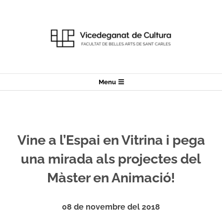
Skip
to
content
Secondary
Menu
Navigation
Menu
Vine a l’Espai en Vitrina i pega
una mirada als projectes del
Màster en Animació!
08 de novembre del 2018