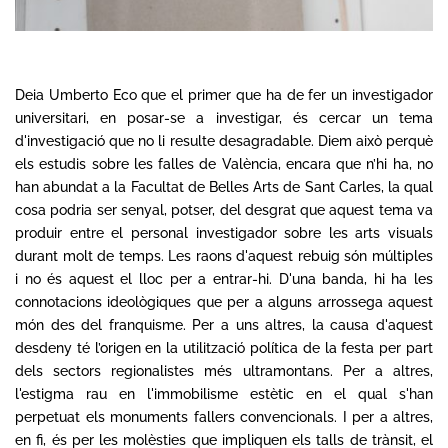
Deia Umberto Eco que el primer que ha de fer un investigador
universitari, en posar-se a investigar, és cercar un tema
d'investigació que no li resulte desagradable. Diem això perquè
els estudis sobre les falles de València, encara que n’hi ha, no
han abundat a la Facultat de Belles Arts de Sant Carles, la qual
cosa podria ser senyal, potser, del desgrat que aquest tema va
produir entre el personal investigador sobre les arts visuals
durant molt de temps. Les raons d'aquest rebuig són múltiples
i no és aquest el lloc per a entrar-hi. D'una banda, hi ha les
connotacions ideològiques que per a alguns arrossega aquest
món des del franquisme. Per a uns altres, la causa d'aquest
desdeny té l’origen en la utilització política de la festa per part
dels sectors regionalistes més ultramontans. Per a altres,
l'estigma rau en l'immobilisme estètic en el qual s'han
perpetuat els monuments fallers convencionals. I per a altres,
en fi, és per les molèsties que impliquen els talls de trànsit, el