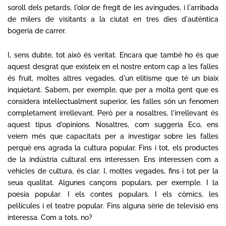
soroll dels petards, l'olor de fregit de les avingudes, i l'arribada
de milers de visitants a la ciutat en tres dies d'autèntica
bogeria de carrer.
I, sens dubte, tot això és veritat. Encara que també ho és que
aquest desgrat que existeix en el nostre entorn cap a les falles
és fruit, moltes altres vegades, d'un elitisme que té un biaix
inquietant. Sabem, per exemple, que per a molta gent que es
considera intel·lectualment superior, les falles són un fenomen
completament irrellevant. Però per a nosaltres, l'irrellevant és
aquest tipus d'opinions. Nosaltres, com suggeria Eco, ens
veiem més que capacitats per a investigar sobre les falles
perquè ens agrada la cultura popular. Fins i tot, els productes
de la indústria cultural ens interessen. Ens interessen com a
vehicles de cultura, és clar. I, moltes vegades, fins i tot per la
seua qualitat. Algunes cançons populars, per exemple. I la
poesia popular. I els contes populars. I els còmics, les
pel·lícules i el teatre popular. Fins alguna sèrie de televisió ens
interessa. Com a tots, no?