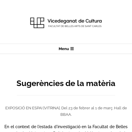
Skip
to
content
Secondary
Menu
Navigation
Menu
Sugerències de la matèria
EXPOSICIÓ EN ESPAI
[
VITRINA
]. Del 23 de febrer al 1 de març. Hall de
BBAA.
En el context de l'estada d'investigació en la Facultat de Belles