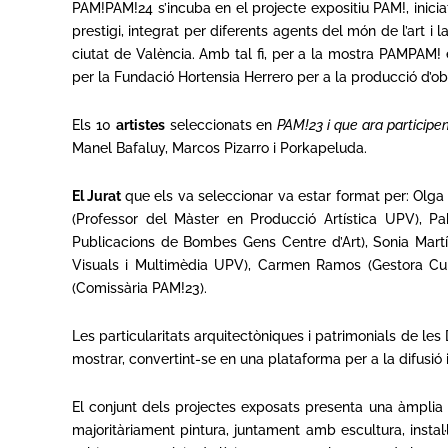
PAM!PAM!24 s’incuba en el projecte expositiu PAM!, inici
prestigi, integrat per diferents agents del món de l’art i
ciutat de València. Amb tal fi, per a la mostra PAMPAM! 
per la Fundació Hortensia Herrero per a la producció d’obr
Els 10
artistes
seleccionats en
PAM!23 i que ara participe
Manel Bafaluy, Marcos Pizarro i Porkapeluda.
El Jurat
que els va seleccionar va estar format per: Olga 
(Professor del Màster en Producció Artística UPV), P
Publicacions de Bombes Gens Centre d’Art), Sonia Martíne
Visuals i Multimèdia UPV), Carmen Ramos (Gestora Cult
(Comissària PAM!23).
Les particularitats arquitectòniques i patrimonials de le
mostrar, convertint-se en una plataforma per a la difusió 
El conjunt dels projectes exposats presenta una àmplia 
majoritàriament pintura, juntament amb escultura, instal·l