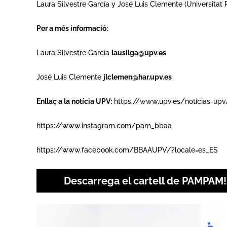
Laura Silvestre García y José Luis Clemente (Universitat 
Per a més informació:
Laura Silvestre García
lausilga@upv.es
José Luis Clemente
jlclemen@har.upv.es
Enllaç a la notícia UPV:
https://www.upv.es/noticias-up
https://www.instagram.com/pam_bbaa
https://www.facebook.com/BBAAUPV/?locale=es_ES
Descarrega el cartell de PAMPAM