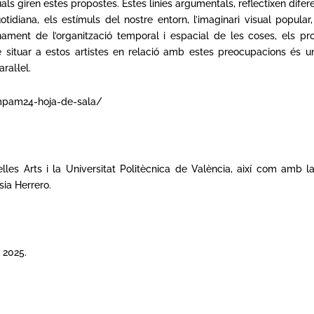
ls giren estes propostes. Estes línies argumentals, reflectixen diferen
tidiana, els estímuls del nostre entorn, l’imaginari visual popul
stionament de l’organització temporal i espacial de les coses, els
de situar a estos artistes en relació amb estes preocupacions és un
al·lel.
ampam24-hoja-de-sala/
les Arts i la Universitat Politècnica de València, així com amb 
sia Herrero.
 2025.