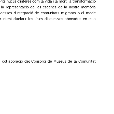
ts nuclis d’interés com la vida i la mort, la transformació
ar, la representació de les escenes de la nostra memòria
 processos d’integració de comunitats migrants o el mode
 intent d’aclarir les línies discursives abocades en esta
la col·laboració del Consorci de Museus de la Comunitat