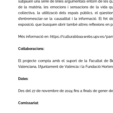
subjauen una sèrie de línies argumentals entorn de les qua
de la matèria, les emocions i sensacions de la vida quo
col·lectiva, la utilització dels espais públics, el qüe
d’entremesclar-se la causalitat i la informació. El fet 
exposició, que busquen obrir també altres reflexions en par
Més informació en
:https://culturabbaa.webs.upv.es/p
Col·laboracions:
El projecte compta amb el suport de la Facultat de Bel
Valenciana, l’Ajuntament de València i la Fundació Horten
Dates
:
Des del 27 de novembre de 2024 fins a finals de gener de
Comissariat
: