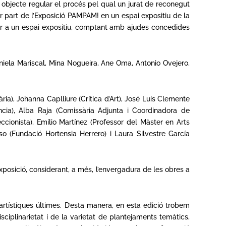
 objecte regular el procés pel qual un jurat de reconegut
mar part de l’Exposició PAMPAM! en un espai expositiu de la
 per a un espai expositiu, comptant amb ajudes concedides
iela Mariscal, Mina Nogueira, Ane Oma, Antonio Ovejero,
ia), Johanna Caplliure (Crítica d’Art), José Luis Clemente
cia), Alba Raja (Comissària Adjunta i Coordinadora de
ccionista), Emilio Martínez (Professor del Màster en Arts
 (Fundació Hortensia Herrero) i Laura Silvestre García
xposició, considerant, a més, l’envergadura de les obres a
rtístiques últimes. D’esta manera, en esta edició trobem
isciplinarietat i de la varietat de plantejaments temàtics,