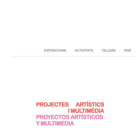
Skip
to
content
Secondary
EXPOSICIONS
ACTIVITATS
TALLERS
PAM
Navigation
Menu