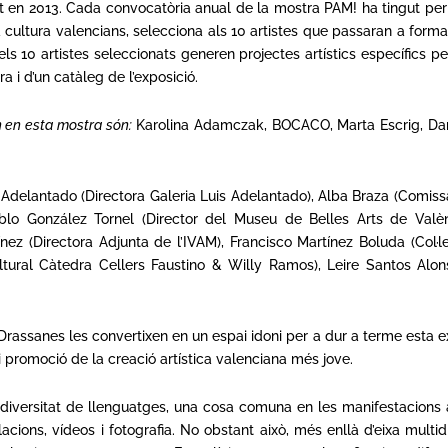
at en 2013. Cada convocatòria anual de la mostra PAM! ha tingut per
 la cultura valencians, selecciona als 10 artistes que passaran a for
els 10 artistes seleccionats generen projectes artístics específics
a i d’un catàleg de l’exposició.
n en esta mostra són:
Karolina Adamczak, BOCACO, Marta Escrig, Dan
Adelantado (Directora Galeria Luis Adelantado), Alba Braza (Comissàr
ablo González Tornel (Director del Museu de Belles Arts de Valèn
z (Directora Adjunta de l’IVAM), Francisco Martínez Boluda (Col·le
ural Càtedra Cellers Faustino & Willy Ramos), Leire Santos Alonso
s Drassanes les convertixen en un espai idoni per a dur a terme esta e
i promoció de la creació artística valenciana més jove.
diversitat de llenguatges, una cosa comuna en les manifestacions a
acions, vídeos i fotografia. No obstant això, més enllà d’eixa multid