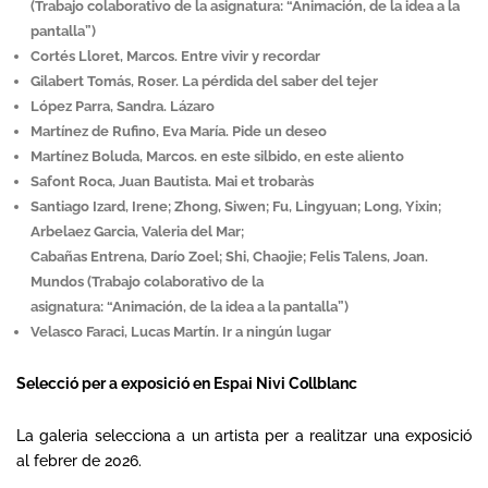
(Trabajo colaborativo de la asignatura: “Animación, de la idea a la
pantalla”)
Cortés Lloret, Marcos. Entre vivir y recordar
Gilabert Tomás, Roser. La pérdida del saber del tejer
López Parra, Sandra. Lázaro
Martínez de Rufino, Eva María. Pide un deseo
Martínez Boluda, Marcos. en este silbido, en este aliento
Safont Roca, Juan Bautista. Mai et trobaràs
Santiago Izard, Irene; Zhong, Siwen; Fu, Lingyuan; Long, Yixin;
Arbelaez Garcia, Valeria del Mar;
Cabañas Entrena, Darío Zoel; Shi, Chaojie; Felis Talens, Joan.
Mundos (Trabajo colaborativo de la
asignatura: “Animación, de la idea a la pantalla”)
Velasco Faraci, Lucas Martín. Ir a ningún lugar
Selecció per a exposició en Espai Nivi Collblanc
La galeria selecciona a un artista per a realitzar una exposició
al febrer de 2026.