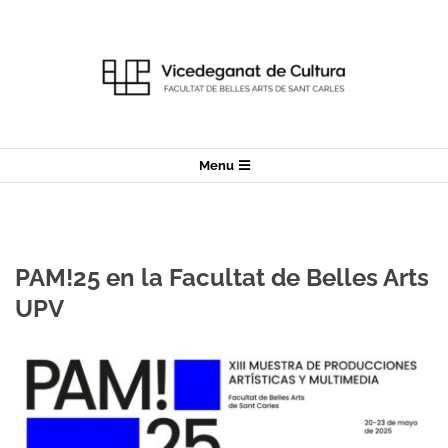
Skip
to
content
Secondary
Menu
Navigation
Menu
PAM!25 en la Facultat de Belles Arts
UPV