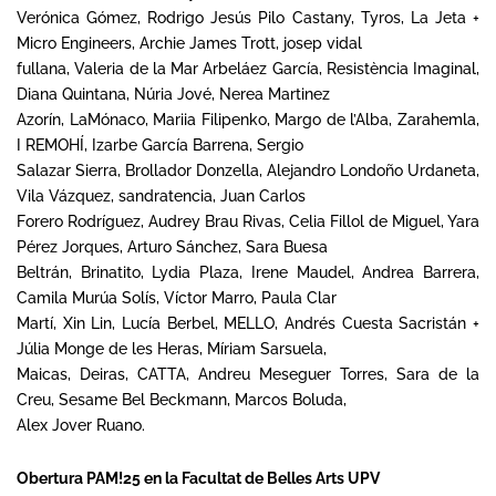
Verónica Gómez, Rodrigo Jesús Pilo Castany, Tyros, La Jeta +
Micro Engineers, Archie James Trott, josep vidal
fullana, Valeria de la Mar Arbeláez García, Resistència Imaginal,
Diana Quintana, Núria Jové, Nerea Martinez
Azorín, LaMónaco, Mariia Filipenko, Margo de l’Alba, Zarahemla,
I REMOHÍ, Izarbe García Barrena, Sergio
Salazar Sierra, Brollador Donzella, Alejandro Londoño Urdaneta,
Vila Vázquez, sandratencia, Juan Carlos
Forero Rodríguez, Audrey Brau Rivas, Celia Fillol de Miguel, Yara
Pérez Jorques, Arturo Sánchez, Sara Buesa
Beltrán, Brinatito, Lydia Plaza, Irene Maudel, Andrea Barrera,
Camila Murúa Solís, Víctor Marro, Paula Clar
Martí, Xin Lin, Lucía Berbel, MELLO, Andrés Cuesta Sacristán +
Júlia Monge de les Heras, Míriam Sarsuela,
Maicas, Deiras, CATTA, Andreu Meseguer Torres, Sara de la
Creu, Sesame Bel Beckmann, Marcos Boluda,
Alex Jover Ruano.
Obertura PAM!25 en la Facultat de Belles Arts UPV