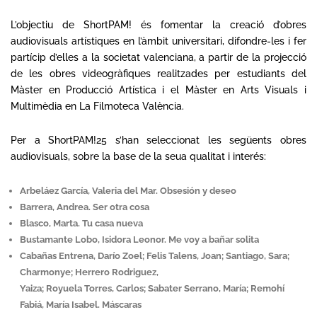
L’objectiu de ShortPAM! és fomentar la creació d’obres
audiovisuals artístiques en l’àmbit universitari, difondre-les i fer
partícip d’elles a la societat valenciana, a partir de la projecció
de les obres videogràfiques realitzades per estudiants del
Màster en Producció Artística i el Màster en Arts Visuals i
Multimèdia en La Filmoteca València.
Per a ShortPAM!25 s’han seleccionat les següents obres
audiovisuals, sobre la base de la seua qualitat i interés:
Arbeláez García, Valeria del Mar. Obsesión y deseo
Barrera, Andrea. Ser otra cosa
Blasco, Marta. Tu casa nueva
Bustamante Lobo, Isidora Leonor. Me voy a bañar solita
Cabañas Entrena, Darío Zoel; Felis Talens, Joan; Santiago, Sara;
Charmonye; Herrero Rodriguez,
Yaiza; Royuela Torres, Carlos; Sabater Serrano, María; Remohí
Fabiá, María Isabel. Máscaras