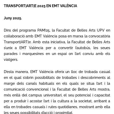
TRANSPORT]ART[E 2025 EN EMT VALÈNCIA
Juny 2025.
Dins del programa PAM!25, la Facultat de Belles Arts UPV en
col·laboració amb EMT València posa en marxa la convocatòria
Transport]ART[e. Amb esta iniciativa, la Facultat de Belles Arts
s’unix a EMT València per a convertir l’autobús, les seues
parades i marquesines en un espai on l’art conviu amb els
viatgers.
D’esta manera, EMT València oferix un lloc de trobada casual
en el qual s’obrin possibilitats de troballes i descobriments al
marge dels canals habituals en els quals se situa l’art i la
comunicació convencional i la Facultat de Belles Arts mostra,
més enllà del campus universitari, el seu potencial i capacitat
per a produir i acostar l’art i la cultura a la societat, arribant a
ella en trobades casuals i rutes quotidianes, mostrant amb ella
les seues possibilitats d’acció i proximitat.