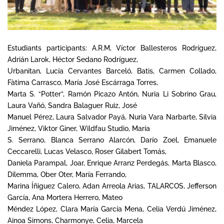
Estudiants participants: A.R.M, Víctor Ballesteros Rodríguez,
Adrián Larok, Héctor Sedano Rodríguez,
Urbanitan, Lucía Cervantes Barceló, Batis, Carmen Collado,
Fàtima Carrasco, María José Escárraga Torres,
Marta S. “Potter”, Ramón Picazo Antón, Nuria Li Sobrino Grau,
Laura Vañó, Sandra Balaguer Ruiz, José
Manuel Pérez, Laura Salvador Payá, Nuria Vara Narbarte, Silvia
Jiménez, Viktor Giner, Wildfau Studio, María
S. Serrano, Blanca Serrano Alarcón, Darío Zoel, Emanuele
Ceccarelli, Lucas Velasco, Roser Gilabert Tomás,
Daniela Parampal, Joar, Enrique Arranz Perdegás, Marta Blasco,
Dilemma, Ober Oter, María Ferrando,
Marina Íñiguez Calero, Adan Arreola Arias, TALARCOS, Jefferson
García, Ana Mortera Herrero, Mateo
Méndez López, Clara María García Mena, Celia Verdú Jiménez,
Ainoa Simons, Charmonye, Celia, Marcela