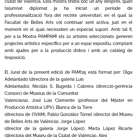
ciutat de València. Esta mostra tindrà lloc un any després, quan
l’alumnat diplomat ja ha iniciat un període de
professionalització fora del recinte universitari, en el qual la
Facultat de Belles Arts vol continuar sent activa, just en el
moment en el qual necessiten un especial suport. Amb tal fi,
per a la Mostra PAMPAM! els 10 artistes seleccionats generen
projectes artístics específics per a un espai expositiu, comptant
amb ajudes per a la producció d’obra i amb un catàleg de
l’exposició.
El Jurat de la present edició de PAM!25 està format per: Olga
Adelantado (directora de la galeria Luis
Adelantado), Nicolás S. Bugeda i Cabrera (direcció-gerència
Consorci de Museus de la Comunitat
Valenciana), José Luis Clemente (professor del Màster en
Producció Artística UPV), Blanca de la Torre
(directora de l’IVAM), Pablo González Tornel (director del Museu
de Belles Arts de València), Jorge López
(director de la galeria Jorge López), Marta López Ricarte
(directora del Museu de la Ciutat de València), Alex