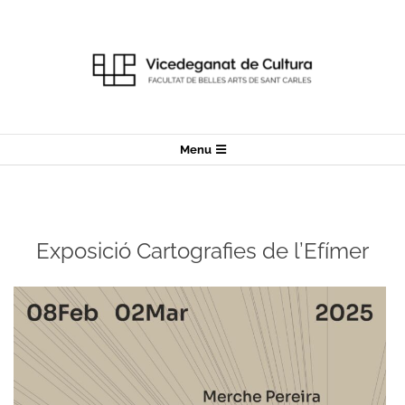
Skip
to
content
Secondary
Menu
Navigation
Menu
Exposició Cartografies de l’Efímer