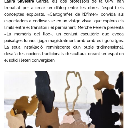
Laura Silvestre García
, els dos professors de la UPV, han
treballat per a crear un diàleg entre les obres, l’espai i els
conceptes explorats. «Cartografies de l’Efímer» convida als
espectadors a endinsar-se en un viatge visual que explora els
límits entre el transitori i el permanent. Merche Pereira presenta
«La memòria del lloc», un conjunt escultòric que evoca
paisatges lunars i juga magistralment amb ombres i gofratges.
La seua instal·lació, reminiscente d’un puzle tridimensional,
desafia les nocions tradicionals d’escultura, creant un espai on
el sòlid i l’eteri convergixen