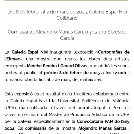
Del 8 de febrer al 2 de març de 2025. Galeria Espai Nivi
Collblanc
Comissariat: Alejandro Mañas García y Laura Silvestre
García
La
Galeria Espai Nivi
inaugurarà l’exposició
«Cartografies de
l’Efímer»
, una mostra que reunix les obres dels artistes
emergents
Merche Pereira
i
Gerard Olivas
, que obrirà les seues
portes al públic el
pròxim 8 de febrer de 2025 a les 12:00h
, i
romandrà oberta fins al 2 de març del mateix any.
Esta exposició és el resultat d’una fructífera col·laboració entre
la Galeria Espai Nivi i la Universitat Politècnica de València
(UPV), materialitzada a través del premi atorgat a Pereira i
Olives en el marc del Màster de Producció Artística de la UPV
per la Galeria, específicament en la
Convocatòria PAM de l’any
2024
. Els
comissaris
de la mostra,
Alejandro Mañas García
i