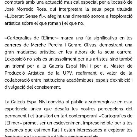
comptarà amb una actuació musical especial per a l’ocasió de
José Morredo Rosa, qui interpretarà la seua peça titulada
«Llibertat Sense fil», afegint una dimensió sonora a l’exploració
artística sobre el que roman i el que no.
«Cartografies de l’Efímer» marca una fita significativa en les
carreres de Merche Pereira i Gerard Olivas, demostrant una
gran maduresa artística en les albors de la seua carrera.
L’exposició no sols és un assoliment per als artistes, sinó també
un triomf per a la Galeria Espai Nivi i per al Màster de
Producció Artística de la UPV, reafirmant el valor de la
col·laboració entre institucions acadèmiques, espais d’exhibició i
divulgació del coneixement.
La Galeria Espai Nivi convida al públic a submergir-se en esta
experiència única que desafia les nostres percepcions del
permanent i el transitori en l’art contemporani. «Cartografies de
l’Efímer» promet ser un esdeveniment imprescindible per a les
persones que estimen l’art i estan interessades a explorar les
fronteres de la creació artística contemporània.