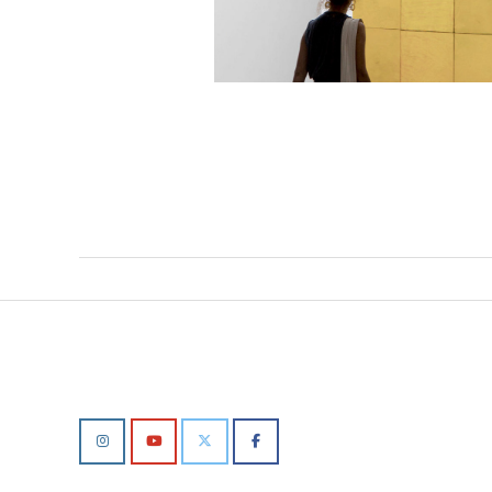
2020-
04-
28