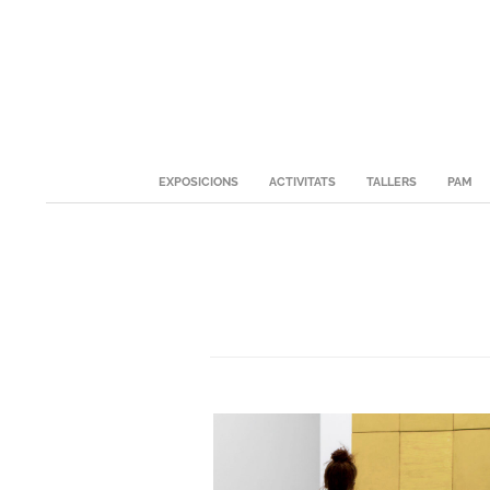
Skip
to
content
Secondary
EXPOSICIONS
ACTIVITATS
TALLERS
PAM
Navigation
Menu