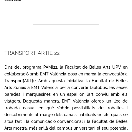
TRANSPORT]ART[E 22
2022-
06-
Dins del programa PAM!22, la Facultat de Belles Arts UPV en
30
col·laboració amb EMT València posa en marxa la convocatòria
Transport]ART[e. Amb aquesta iniciativa, la Facultat de Belles
Arts s’uneix a EMT València per a convertir l’autobús, les seues
parades i marquesines en un espai on l’art conviu amb els
viatgers. D’aquesta manera, EMT València ofereix un lloc de
trobada casual en què s’obrin possibilitats de troballes i
descobriments al marge dels canals habituals en els quals se
situa l’art i la comunicació convencional i la Facultat de Belles
Arts mostra, més enllà del campus universitari, el seu potencial