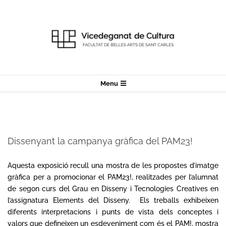
Skip
to
content
Secondary
Menu
Navigation
Menu
Dissenyant la campanya gràfica del PAM23!
2023-
06-
Aquesta exposició recull una mostra de les propostes d’imatge
16
gràfica per a promocionar el PAM23!, realitzades per l’alumnat
de segon curs del Grau en Disseny i Tecnologies Creatives en
l’assignatura Elements del Disseny. Els treballs exhibeixen
diferents interpretacions i punts de vista dels conceptes i
valors que defineixen un esdeveniment com és el PAM!, mostra