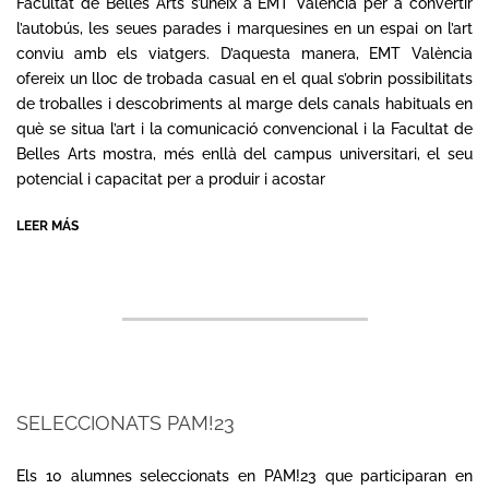
Facultat de Belles Arts s’uneix a EMT València per a convertir
l’autobús, les seues parades i marquesines en un espai on l’art
conviu amb els viatgers. D’aquesta manera, EMT València
ofereix un lloc de trobada casual en el qual s’obrin possibilitats
de troballes i descobriments al marge dels canals habituals en
què se situa l’art i la comunicació convencional i la Facultat de
Belles Arts mostra, més enllà del campus universitari, el seu
potencial i capacitat per a produir i acostar
LEER MÁS
SELECCIONATS PAM!23
2023-
06-
Els 10 alumnes seleccionats en PAM!23 que participaran en