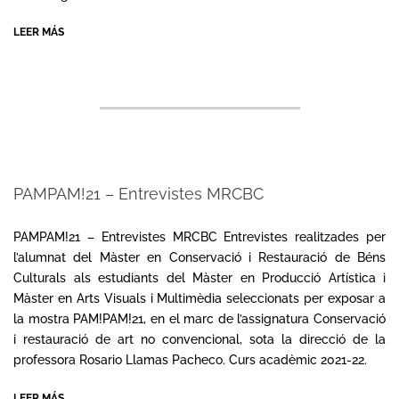
LEER MÁS
PAMPAM!21 – Entrevistes MRCBC
2022-
07-
PAMPAM!21 – Entrevistes MRCBC Entrevistes realitzades per
08
l’alumnat del Màster en Conservació i Restauració de Béns
Culturals als estudiants del Màster en Producció Artística i
Màster en Arts Visuals i Multimèdia seleccionats per exposar a
la mostra PAM!PAM!21, en el marc de l’assignatura Conservació
i restauració de art no convencional, sota la direcció de la
professora Rosario Llamas Pacheco. Curs acadèmic 2021-22.
LEER MÁS