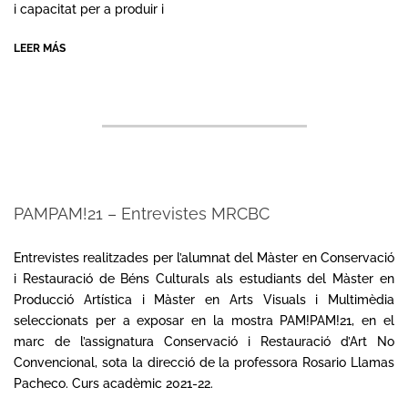
i capacitat per a produir i
LEER MÁS
PAMPAM!21 – Entrevistes MRCBC
2022-
06-
Entrevistes realitzades per l’alumnat del Màster en Conservació
22
i Restauració de Béns Culturals als estudiants del Màster en
Producció Artística i Màster en Arts Visuals i Multimèdia
seleccionats per a exposar en la mostra PAM!PAM!21, en el
marc de l’assignatura Conservació i Restauració d’Art No
Convencional, sota la direcció de la professora Rosario Llamas
Pacheco. Curs acadèmic 2021-22.