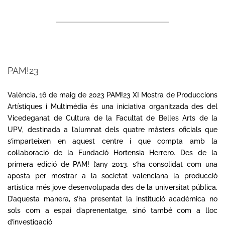
PAM!23
2023-
05-
València, 16 de maig de 2023 PAM!23 XI Mostra de Produccions
16
Artístiques i Multimèdia és una iniciativa organitzada des del
Vicedeganat de Cultura de la Facultat de Belles Arts de la
UPV, destinada a l’alumnat dels quatre màsters oficials que
s’imparteixen en aquest centre i que compta amb la
col·laboració de la Fundació Hortensia Herrero. Des de la
primera edició de PAM! l’any 2013, s’ha consolidat com una
aposta per mostrar a la societat valenciana la producció
artística més jove desenvolupada des de la universitat pública.
D’aquesta manera, s’ha presentat la institució acadèmica no
sols com a espai d’aprenentatge, sinó també com a lloc
d’investigació