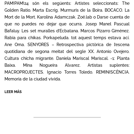
16
PAM!PAM!24 són els següents: Artistes seleccionats: The
Golden Ratio. Marta Escrig. Murmuris de la Boira. BOCACO. La
Mort de la Mort. Karolina Adamczak. Zoé.lab o Darse cuenta de
que no puedes no dejar que ocurra. Josep Manel Pascual
Bafaluy. Les set muralles d’Ecbatana. Marcos Pizarro Giménez.
Rabia para chikas. Porkapeluda. tot aquest temps estava ací.
Ane Oma. SENYORES – Retrospectiva pictòrica de l’escena
quotidiana de segona meitat del segle XX. Antonio Ovejero.
Cultura chicha migrante. Daniela Mariscal Mariscal. -1: Planta
Baixa. Mina Nogueira Alvarez. Artistas suplentes:
MACROPROJECTES. Ignacio Torres Toledo. REMINISCÈNCIA.
Memoria de la ciudad vivida.
LEER MÁS