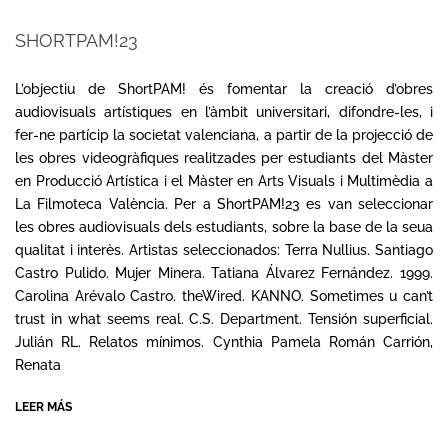
SHORTPAM!23
2023-
06-
L’objectiu de ShortPAM! és fomentar la creació d’obres
16
audiovisuals artístiques en l’àmbit universitari, difondre-les, i
fer-ne partícip la societat valenciana, a partir de la projecció de
les obres videogràfiques realitzades per estudiants del Màster
en Producció Artística i el Màster en Arts Visuals i Multimèdia a
La Filmoteca València. Per a ShortPAM!23 es van seleccionar
les obres audiovisuals dels estudiants, sobre la base de la seua
qualitat i interès. Artistas seleccionados: Terra Nullius. Santiago
Castro Pulido. Mujer Minera. Tatiana Álvarez Fernández. 1999.
Carolina Arévalo Castro. theWired. KANNO. Sometimes u can’t
trust in what seems real. C.S. Department. Tensión superficial.
Julián RL. Relatos mínimos. Cynthia Pamela Román Carrión,
Renata
LEER MÁS