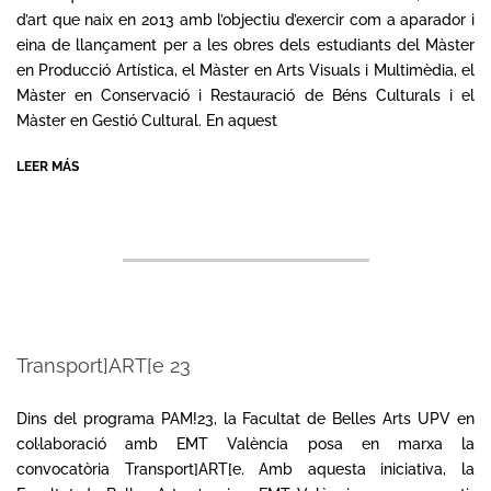
d’art que naix en 2013 amb l’objectiu d’exercir com a aparador i
eina de llançament per a les obres dels estudiants del Màster
en Producció Artística, el Màster en Arts Visuals i Multimèdia, el
Màster en Conservació i Restauració de Béns Culturals i el
Màster en Gestió Cultural. En aquest
LEER MÁS
Transport]ART[e 23
2023-
06-
Dins del programa PAM!23, la Facultat de Belles Arts UPV en
16
col·laboració amb EMT València posa en marxa la
convocatòria Transport]ART[e. Amb aquesta iniciativa, la